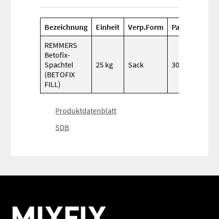
Bezeichnung
Einheit
Verp.Form
Palette
Verb
REMMERS
Betofix-
1,5
Spachtel
25 kg
Sack
30
kg/
(BETOFIX
FILL)
Produktdatenblatt
SDB