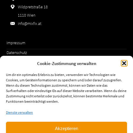
Wildpretstraße 18
1110 Wien
info@mixfix.at
Impressum
Datenschutz
AGBs
Cookie-Zustimmung verwalten
Cookie-Richtlinie (EU)
Um dir ein optimales Erlebnis zu bieten, verwenden wir Technologien wie
Cookies, um Geräteinformationen zu speichern und/oder darauf zuzugreifen.
Wenn du diesen Technologien zustimmst, können wir Daten wie das
Surfverhalten oder eindeutige IDs auf dieser Website verarbeiten. Wenn du deine
Öffnungszeiten:
Zustimmung nicht erteilst oder zurückziehst, können bestimmte Merkmale und
Funktionen beeinträchtigt werden.
Mo-Do:
06:30-16:30
Fr:
06:30-13:30
Dienste verwalten
Akzeptieren
© 2026 MIXFIX Fassadensysteme GmbH.