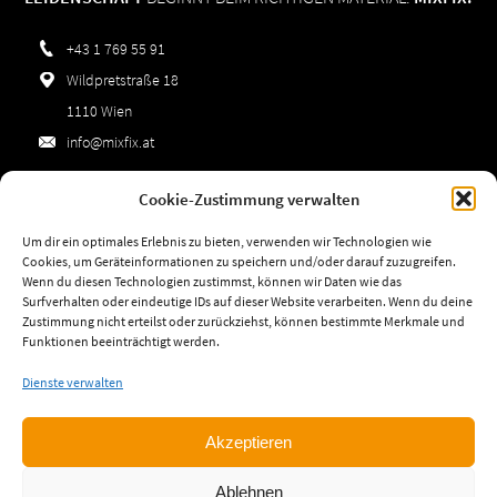
+43 1 769 55 91
Wildpretstraße 18
1110 Wien
info@mixfix.at
Cookie-Zustimmung verwalten
Impressum
Um dir ein optimales Erlebnis zu bieten, verwenden wir Technologien wie
Datenschutz
Cookies, um Geräteinformationen zu speichern und/oder darauf zuzugreifen.
Wenn du diesen Technologien zustimmst, können wir Daten wie das
AGBs
Surfverhalten oder eindeutige IDs auf dieser Website verarbeiten. Wenn du deine
Zustimmung nicht erteilst oder zurückziehst, können bestimmte Merkmale und
Cookie-Richtlinie (EU)
Funktionen beeinträchtigt werden.
Dienste verwalten
Öffnungszeiten:
Mo-Do:
06:30-16:30
Akzeptieren
Fr:
06:30-13:30
Ablehnen