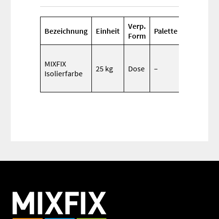
Verp.
Bezeichnung
Einheit
Palette
Verbrauc
Form
je Anstric
MIXFIX
ca. 0,20 –
25 kg
Dose
–
Isolierfarbe
0,30
kg/m2