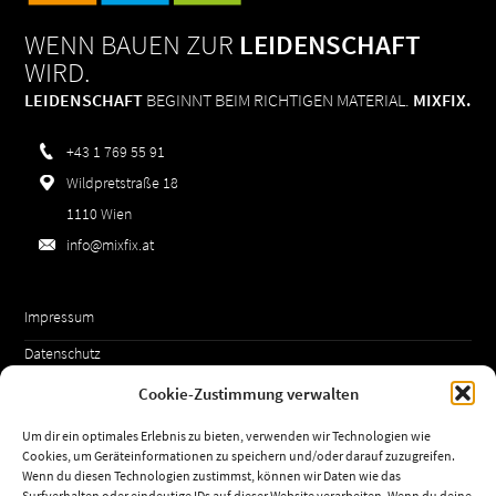
WENN BAUEN ZUR
LEIDENSCHAFT
WIRD.
LEIDENSCHAFT
BEGINNT BEIM RICHTIGEN MATERIAL.
MIXFIX.
+43 1 769 55 91
Wildpretstraße 18
1110 Wien
info@mixfix.at
Impressum
Datenschutz
AGBs
Cookie-Zustimmung verwalten
Cookie-Richtlinie (EU)
Um dir ein optimales Erlebnis zu bieten, verwenden wir Technologien wie
Cookies, um Geräteinformationen zu speichern und/oder darauf zuzugreifen.
Wenn du diesen Technologien zustimmst, können wir Daten wie das
Surfverhalten oder eindeutige IDs auf dieser Website verarbeiten. Wenn du deine