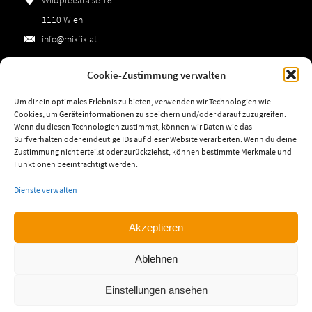
1110 Wien
info@mixfix.at
Cookie-Zustimmung verwalten
Impressum
Um dir ein optimales Erlebnis zu bieten, verwenden wir Technologien wie
Datenschutz
Cookies, um Geräteinformationen zu speichern und/oder darauf zuzugreifen.
Wenn du diesen Technologien zustimmst, können wir Daten wie das
AGBs
Surfverhalten oder eindeutige IDs auf dieser Website verarbeiten. Wenn du deine
Zustimmung nicht erteilst oder zurückziehst, können bestimmte Merkmale und
Cookie-Richtlinie (EU)
Funktionen beeinträchtigt werden.
Dienste verwalten
Öffnungszeiten:
Mo-Do:
06:30-16:30
Akzeptieren
Fr:
06:30-13:30
Ablehnen
Einstellungen ansehen
© 2026 MIXFIX Fassadensysteme GmbH.