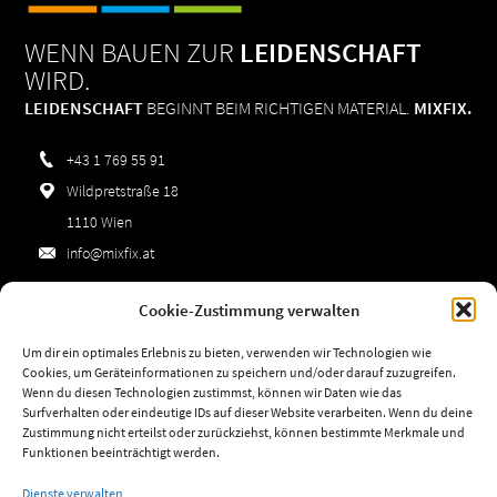
WENN BAUEN ZUR
LEIDENSCHAFT
WIRD.
LEIDENSCHAFT
BEGINNT BEIM RICHTIGEN MATERIAL.
MIXFIX.
+43 1 769 55 91
Wildpretstraße 18
1110 Wien
info@mixfix.at
Cookie-Zustimmung verwalten
Impressum
Um dir ein optimales Erlebnis zu bieten, verwenden wir Technologien wie
Datenschutz
Cookies, um Geräteinformationen zu speichern und/oder darauf zuzugreifen.
Wenn du diesen Technologien zustimmst, können wir Daten wie das
AGBs
Surfverhalten oder eindeutige IDs auf dieser Website verarbeiten. Wenn du deine
Zustimmung nicht erteilst oder zurückziehst, können bestimmte Merkmale und
Cookie-Richtlinie (EU)
Funktionen beeinträchtigt werden.
Dienste verwalten