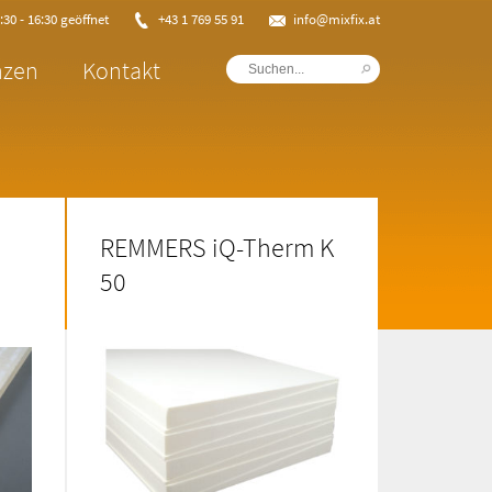
30 - 16:30 geöffnet
+43 1 769 55 91
info@mixfix.at
nzen
Kontakt
m
REMMERS iQ-Therm K
50