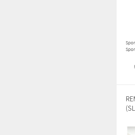
Spor
Spo
RE
(SL