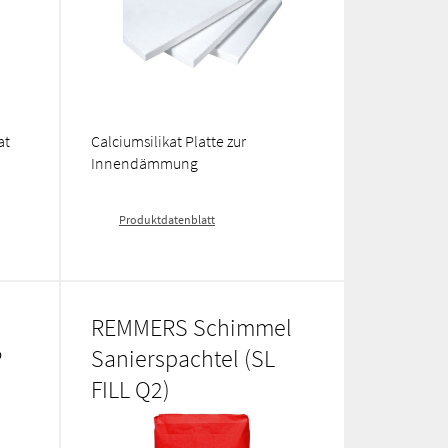
at
Calciumsilikat Platte zur
Innendämmung
Produktdatenblatt
REMMERS Schimmel
P
Sanierspachtel (SL
FILL Q2)