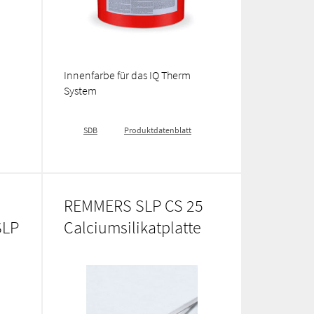
Innenfarbe für das IQ Therm
System
SDB
Produktdatenblatt
REMMERS SLP CS 25
SLP
Calciumsilikatplatte