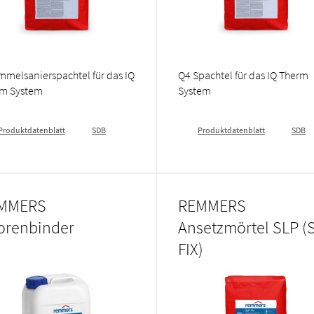
mmelsanierspachtel für das IQ
Q4 Spachtel für das IQ Therm
m System
System
Produktdatenblatt
SDB
Produktdatenblatt
SDB
MMERS
REMMERS
orenbinder
Ansetzmörtel SLP (
FIX)