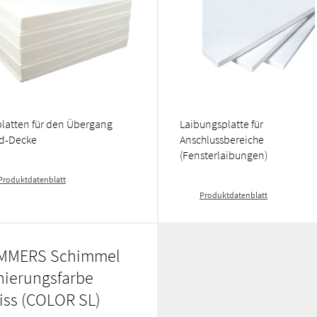
platten für den Übergang
Laibungsplatte für
d-Decke
Anschlussbereiche
(Fensterlaibungen)
Produktdatenblatt
Produktdatenblatt
MMERS Schimmel
nierungsfarbe
iss (COLOR SL)