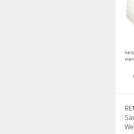
Keil
Wan
RE
Sa
We