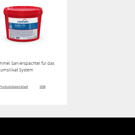
mmel Sanierspachtel für das
iumsilikat System
Produktdatenblatt
SDB