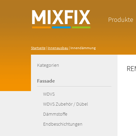
Produkte
Startseite
|
Innenausbau
|
Innendämmung
Kategorien
RE
Fassade
WDVS
WDVS Zubehör / Dübel
Dämmstoffe
Endbeschichtungen