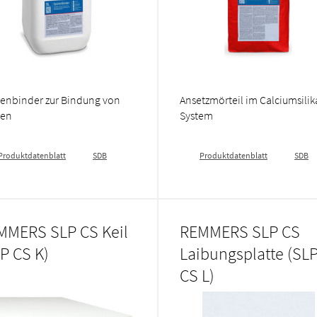
enbinder zur Bindung von
Ansetzmörteil im Calciumsilik
ren
System
Produktdatenblatt
SDB
Produktdatenblatt
SDB
MMERS SLP CS Keil
REMMERS SLP CS
P CS K)
Laibungsplatte (SL
CS L)