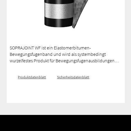
SOPRAJOINT WF ist ein Elastomerbitumen-
Bewegungsfugenband und wird als systembedingt
wurzelfestes Produkt für Bewegungsfugenausbildungen
gemäß DIN 18531 und DIN 18532 eingesetzt. Es ist
ausgestattet mit einer reißfesten und dehnfähigen
Produktdatenblatt
Sicherheitsdatenblatt
Trägereinlage aus Polyesterjersey, oberseitig
Polyestervlies, unterseitig mit einer leicht abflämmbaren
PP-Folie und foliertem Aluminiumband.